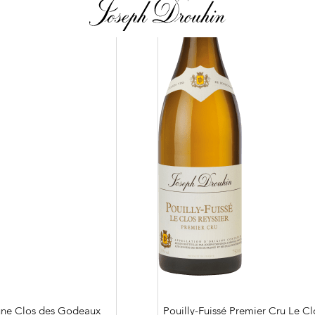
Nos distributeu
e tradition familiale
Notre boutique
avers nos lieux de
Contacts
Photothèque
idiennes
une Clos des Godeaux
Pouilly-Fuissé Premier Cru Le Cl