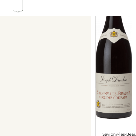
Hospices de Beaune, une autr
Histoire de la Bourgogne à tr
mémoire
Visites & Dégustations quot
Expériences inédites
Balades dans les vignes
Savigny-les-Bea