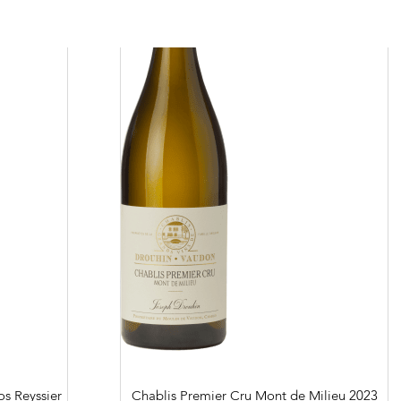
rs et revendeurs
 à Beaune
Nous rejoindre
Liens
Recrutement Vendangeurs 2026
os Reyssier
Chablis Premier Cru Mont de Milieu
2023