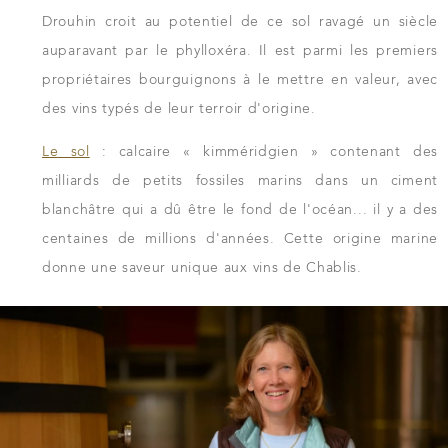
Drouhin croit au potentiel de ce sol ravagé un siècle
auparavant par le phylloxéra. Il est parmi les premiers
propriétaires bourguignons à le mettre en valeur, avec
des vins typés de leur terroir d'origine.
Le sol
: calcaire « kimméridgien » contenant des
milliards de petits fossiles marins dans un ciment
blanchâtre qui a dû être le fond de l'océan... il y a des
centaines de millions d'années. Cette origine marine
donne une saveur unique aux vins de Chablis.
TÉLÉCHARGER LA FICHE