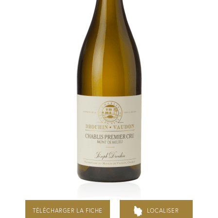
Visites & Dégustations quotidiennes
Expériences inédites
Balades dans les vignes
Contacts
Photothèque
Nous rejoindre
Liens
Recrutement Vendangeurs 2026
TÉLÉCHARGER LA FICHE
LOCALISER