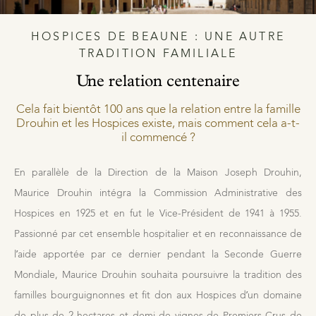
HOSPICES DE BEAUNE : UNE AUTRE
TRADITION FAMILIALE
Une relation centenaire
Nos distributeurs et revendeurs
Cela fait bientôt 100 ans que la relation entre la famille
Notre boutique à Beaune
Drouhin et les Hospices existe, mais comment cela a-t-
il commencé ?
En parallèle de la Direction de la Maison Joseph Drouhin,
Maurice Drouhin intégra la Commission Administrative des
Hospices en 1925 et en fut le Vice-Président de 1941 à 1955.
Des Climats qui font rêver
Passionné par cet ensemble hospitalier et en reconnaissance de
Nos vignes, une attention de tous les instants
l’aide apportée par ce dernier pendant la Seconde Guerre
Hospices de Beaune, une autre tradition familiale
Mondiale, Maurice Drouhin souhaita poursuivre la tradition des
Histoire de la Bourgogne à travers nos lieux de mémoire
familles bourguignonnes et fit don aux Hospices d’un domaine
de plus de 2 hectares et demi de vignes de Premiers Crus de