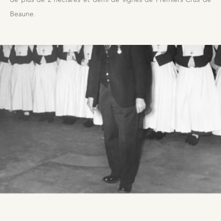
Beaune.
Visites & Dégustations quotidiennes
Expériences inédites
Balades dans les vignes
Contacts
Photothèque
Nous rejoindre
Liens
Recrutement Vendangeurs 2026