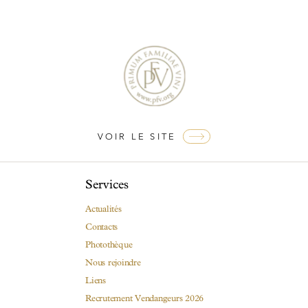
Visites & Dégustations quotidiennes
Expériences inédites
Balades dans les vignes
VOIR LE SITE
Services
Actualités
Contacts
Photothèque
Nous rejoindre
Liens
Recrutement Vendangeurs 2026
Contacts
Photothèque
Nous rejoindre
Liens
Recrutement Vendangeurs 2026