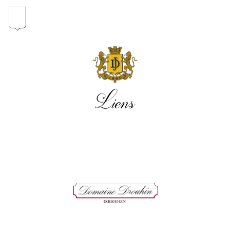
Au coeur du Domaine
À la poursuite de l'Excellence
Liens
Conversations en Famille
Pionniers en Oregon
Nos vins
Les millésimes
La carte du vignoble