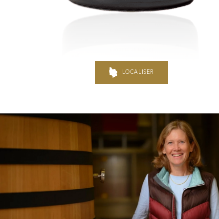
Hospices de Beaune, une autr
Histoire de la Bourgogne à tr
mémoire
LOCALISER
Visites & Dégustations quot
Expériences inédites
Balades dans les vignes