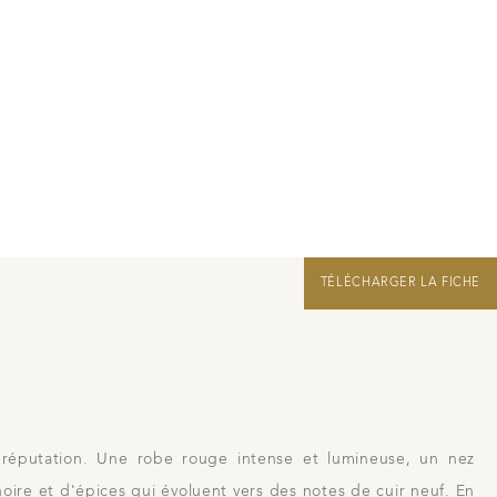
 à Beaune
Nous rejoindre
Liens
Recrutement Vendangeurs 2026
TÉLÉCHARGER LA FICHE
réputation. Une robe rouge intense et lumineuse, un nez
noire et d'épices qui évoluent vers des notes de cuir neuf. En