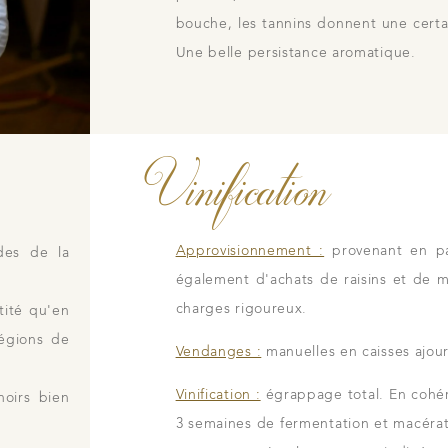
bouche, les tannins donnent une cert
Une belle persistance aromatique.
Vinification
Approvisionnement :
provenant en pa
des de la
également d'achats de raisins et de 
charges rigoureux.
tité qu'en
régions de
Vendanges :
manuelles en caisses ajour
Vinification :
égrappage total. En cohéren
noirs bien
3 semaines de fermentation et macérat