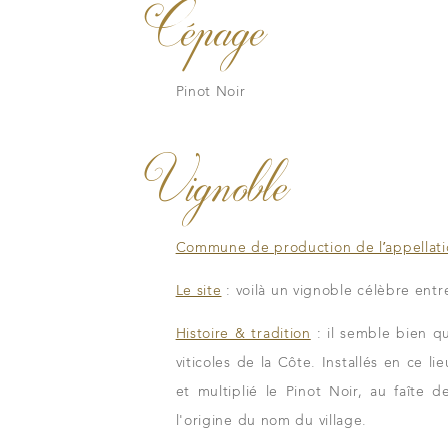
Cépage
Pinot Noir
Vignoble
Nos vins
e
Les millésimes
La carte du vignobl
Commune de production de l’appellat
Le site
: voilà un vignoble célèbre entr
Histoire & tradition
: il semble bien qu
viticoles de la Côte. Installés en ce l
et multiplié le Pinot Noir, au faîte
l'origine du nom du village.
tous les instants
Nos distributeu