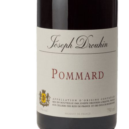
Au coeur du Domaine
À la poursuite de l'Excellenc
Conversations en Famille
Pionniers en Oregon
Des Climats qui font rêver
Nos vignes, une attention de 