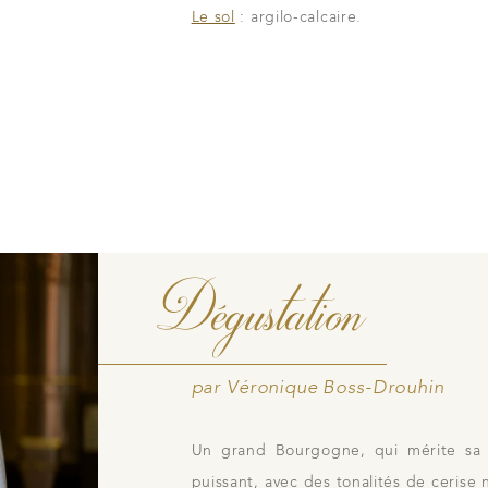
e tradition familiale
Le sol
: argilo-calcaire.
Notre boutique
avers nos lieux de
Contacts
Photothèque
idiennes
Dégustation
par Véronique Boss-Drouhin
Un grand Bourgogne, qui mérite sa 
puissant, avec des tonalités de cerise 