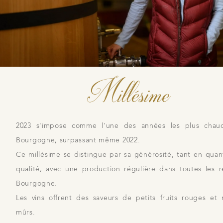
Millésime
2023 s'impose comme l'une des années les plus chau
Bourgogne, surpassant même 2022.
Ce millésime se distingue par sa générosité, tant en quan
qualité, avec une production régulière dans toutes les 
Bourgogne.
Les vins offrent des saveurs de petits fruits rouges et 
mûrs.