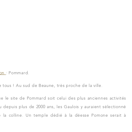
e
ion
: Pommard.
e tous ! Au sud de Beaune, très proche de la ville.
e le site de Pommard soit celui des plus anciennes activités
ieu depuis plus de 2000 ans, les Gaulois y auraient sélectionné
 de la colline. Un temple dédié à la déesse Pomone serait à
rs et revendeurs