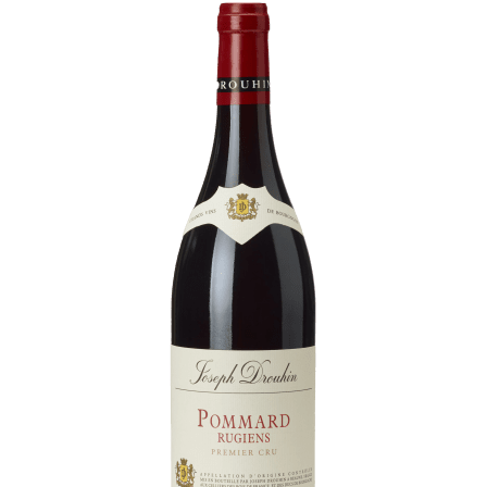
Visites & Dégustations quotidiennes
Expériences inédites
Balades dans les vignes
Contacts
Photothèque
Nous rejoindre
Liens
Recrutement Vendangeurs 2026