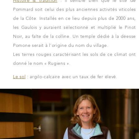
Histoire & tradition
: il semble bien que le site de
Pommard soit celui des plus anciennes activités viticoles
de la Côte. Installés en ce lieu depuis plus de 2000 ans,
les Gaulois y auraient sélectionné et multiplié le Pinot
Noir, au faîte de la colline. Un temple dédié à la déesse
Pomone serait à l'origine du nom du village.
Les terres rouges caractérisant les sols de ce climat ont
donné le nom « Rugiens ».
Le sol
: argilo-calcaire avec un taux de fer élevé.
TÉLÉCHARGER LA FICHE