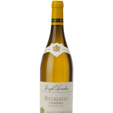
Visites & Dégustations quotidiennes
Expériences inédites
Balades dans les vignes
Contacts
Photothèque
Nous rejoindre
Liens
Recrutement Vendangeurs 2026