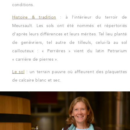
conditions.
Histoire & tradition
: à l'intérieur du terroir de
Meursault. Les sols ont été nommés et répertoriés
d'après leurs différences et leurs mérites. Tel lieu planté
de genévriers, tel autre de tilleuls, celui-là au sol
caillouteux : « Perrières » vient du latin Petrarium
« carrière de pierres ».
Le sol
: un terrain pauvre où affleurent des plaquettes
de calcaire blanc et sec.
TÉLÉCHARGER LA FICHE