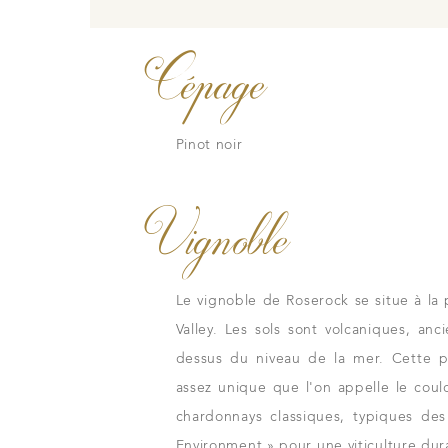
Nos vins
e
Cépage
Les millésimes
La carte du vignobl
Pinot noir
Vignoble
tous les instants
Nos distributeu
Le vignoble de Roserock se situe à la 
e tradition familiale
Notre boutique
Valley. Les sols sont volcaniques, an
avers nos lieux de
dessus du niveau de la mer. Cette po
assez unique que l'on appelle le coul
chardonnays classiques, typiques des 
Environment » pour une viticulture dur