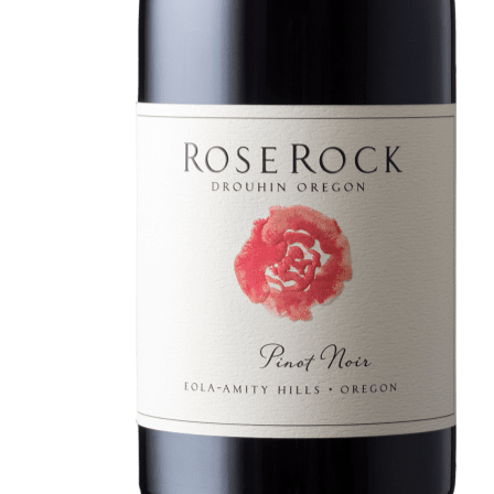
Au coeur du Domaine
À la poursuite de l'Excellenc
Conversations en Famille
Pionniers en Oregon
Des Climats qui font rêver
Nos vignes, une attention de 
Hospices de Beaune, une autr
Histoire de la Bourgogne à tr
mémoire