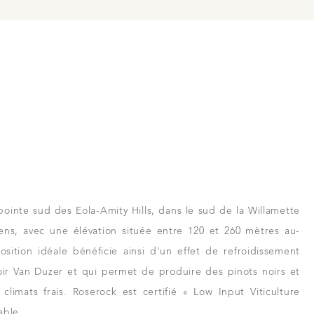
e
rs et revendeurs
pointe sud des Eola-Amity Hills, dans le sud de la Willamette
 à Beaune
ciens, avec une élévation située entre 120 et 260 mètres au-
sition idéale bénéficie ainsi d'un effet de refroidissement
oir Van Duzer et qui permet de produire des pinots noirs et
climats frais. Roserock est certifié « Low Input Viticulture
able.