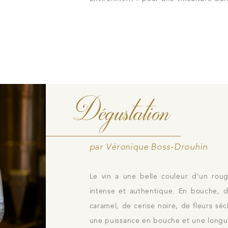
Contacts
Photothèque
idiennes
Dégustation
par Véronique Boss-Drouhin
Le vin a une belle couleur d'un rouge
intense et authentique. En bouche, d
caramel, de cerise noire, de fleurs séc
une puissance en bouche et une longu