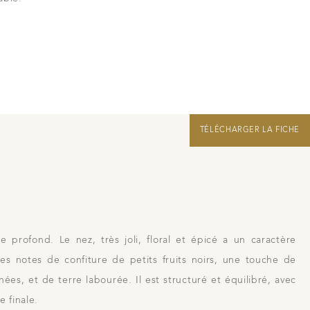
Nous rejoindre
Liens
Recrutement Vendangeurs 2026
TÉLÉCHARGER LA FICHE
 profond. Le nez, très joli, floral et épicé a un caractère
es notes de confiture de petits fruits noirs, une touche de
hées, et de terre labourée. Il est structuré et équilibré, avec
e finale.