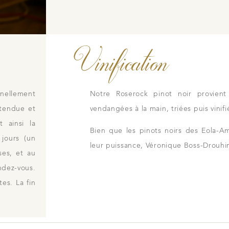
Vinification
ellement
Notre Roserock pinot noir provien
ttendue et
vendangées à la main, triées puis vinif
t ainsi la
Bien que les pinots noirs des Eola-Am
jours (un
leur puissance, Véronique Boss-Drouhin
ses, et au
ndez-vous.
es. La fin