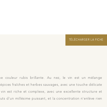
Nous rejoindre
Liens
Recrutement Vendangeurs 2026
TÉLÉCHARGER LA FICHE
ne couleur rubis brillante. Au nez, le vin est un mélange
'épices fraîches et herbes sauvages, avec une touche délicate
 vin est riche et complexe, avec une excellente structure et
buts d'un millésime puissant, et la concentration n'enlève rien