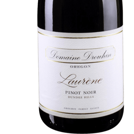
Au coeur du Domaine
À la poursuite de l'Excellenc
Conversations en Famille
Pionniers en Oregon
Des Climats qui font rêver
Nos vignes, une attention de 
Hospices de Beaune, une autr
Histoire de la Bourgogne à tr
mémoire