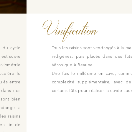
Vinification
f du cycle
Tous les raisins sont vendangés à la m
 est suivie
indigènes, puis placés dans des fût
viométrie
Véronique à Beaune.
ccéléré le
Une fois le millésime en cave, comm
ulés entre
complexité supplémentaire, avec de
 dans nos
certains fûts pour réaliser la cuvée Lau
 sont bien
endange a
es raisins
 en fin de