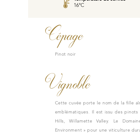
16°C
Cépage
Nos vins
e
Les millésimes
La carte du vignobl
Pinot noir
Vignoble
Cette cuvée porte le nom de la fille a
tous les instants
emblématiques. Il est issu des pinots
Nos distributeu
e tradition familiale
Hills, Willamette Valley. Le Domai
Notre boutique
avers nos lieux de
Environment » pour une viticulture dur