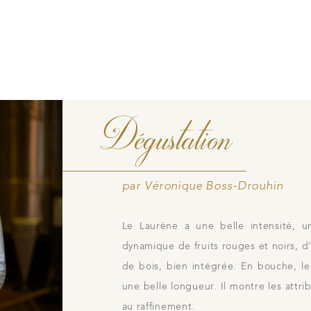
Contacts
Photothèque
idiennes
Dégustation
par Véronique Boss-Drouhin
Le Laurène a une belle intensité, u
dynamique de fruits rouges et noirs, d
de bois, bien intégrée. En bouche, le
une belle longueur. Il montre les attri
au raffinement.