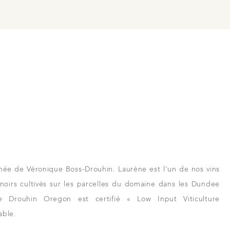
e
înée de Véronique Boss-Drouhin. Laurène est l'un de nos vins
 noirs cultivés sur les parcelles du domaine dans les Dundee
rs et revendeurs
ne Drouhin Oregon est certifié « Low Input Viticulture
 à Beaune
able.