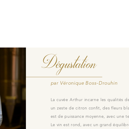
Contacts
Photothèque
idiennes
Dégustation
par Véronique Boss-Drouhin
La cuvée Arthur incarne les qualités d
un zeste de citron confit, des fleurs b
est de puissance moyenne, avec une te
Le vin est rond, avec un grand équilibr