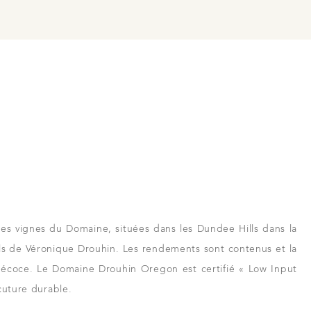
e
rs et revendeurs
 à Beaune
es vignes du Domaine, situées dans les Dundee Hills dans la
fils de Véronique Drouhin. Les rendements sont contenus et la
récoce. Le Domaine Drouhin Oregon est certifié « Low Input
cuture durable.