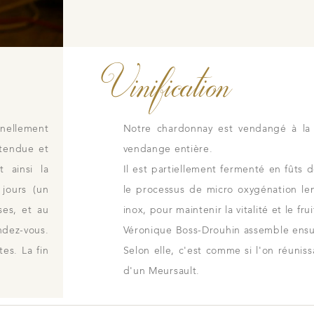
Vinification
ellement
Notre chardonnay est vendangé à la 
ttendue et
vendange entière.
t ainsi la
Il est partiellement fermenté en fûts d
jours (un
le processus de micro oxygénation len
ses, et au
inox, pour maintenir la vitalité et le frui
ndez-vous.
Véronique Boss-Drouhin assemble ensui
es. La fin
Selon elle, c'est comme si l'on réunis
d'un Meursault.