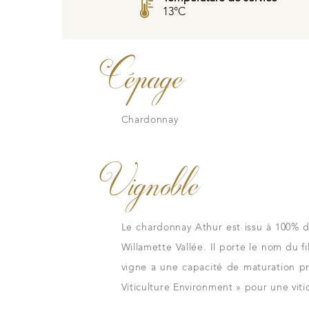
13°C
Nos vins
e
Les millésimes
Cépage
La carte du vignobl
Chardonnay
Vignoble
tous les instants
Nos distributeu
e tradition familiale
Notre boutique
Le chardonnay Athur est issu à 100% d
avers nos lieux de
Willamette Vallée. Il porte le nom du 
vigne a une capacité de maturation p
Viticulture Environment » pour une viti