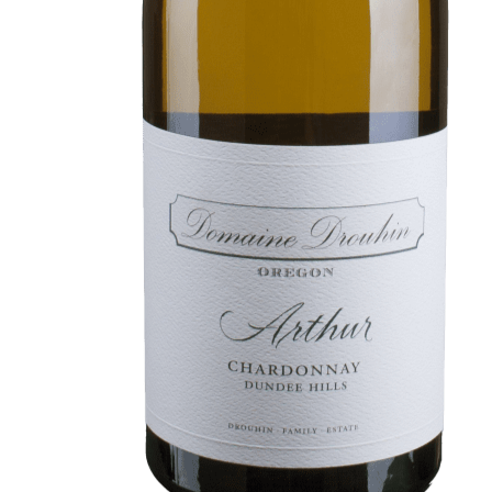
Au coeur du Domaine
À la poursuite de l'Excellenc
Conversations en Famille
Pionniers en Oregon
Des Climats qui font rêver
Nos vignes, une attention de 
Hospices de Beaune, une autr
Histoire de la Bourgogne à tr
mémoire