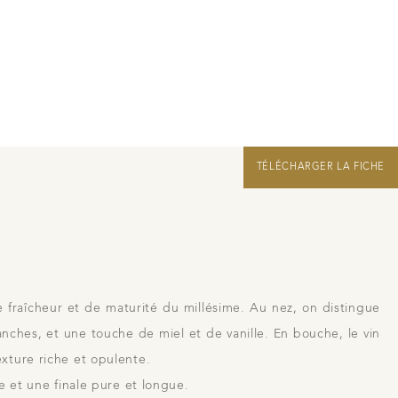
Nous rejoindre
Liens
Recrutement Vendangeurs 2026
TÉLÉCHARGER LA FICHE
e fraîcheur et de maturité du millésime. Au nez, on distingue
lanches, et une touche de miel et de vanille. En bouche, le vin
xture riche et opulente.
e et une finale pure et longue.