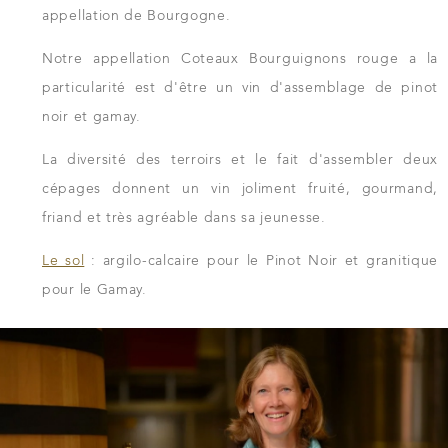
appellation de Bourgogne.
Notre appellation Coteaux Bourguignons rouge a la
particularité est d'être un vin d'assemblage de pinot
noir et gamay.
La diversité des terroirs et le fait d'assembler deux
cépages donnent un vin joliment fruité, gourmand,
friand et très agréable dans sa jeunesse.
Le sol
: argilo-calcaire pour le Pinot Noir et granitique
pour le Gamay.
TÉLÉCHARGER LA FICHE