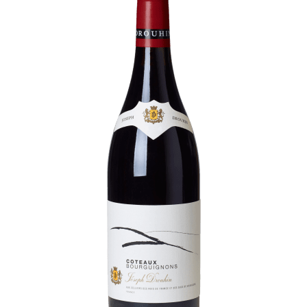
Visites & Dégustations quotidiennes
Expériences inédites
Balades dans les vignes
Contacts
Photothèque
Nous rejoindre
Liens
Recrutement Vendangeurs 2026