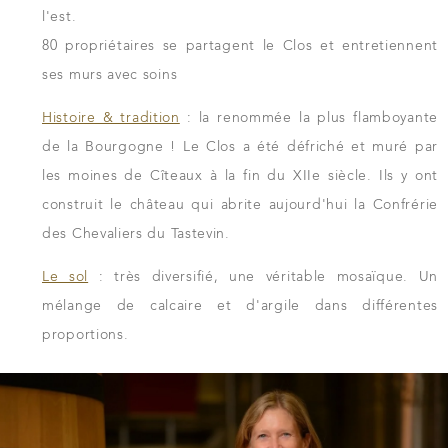
l'est.
80 propriétaires se partagent le Clos et entretiennent
ses murs avec soins
Histoire & tradition
: la renommée la plus flamboyante
de la Bourgogne ! Le Clos a été défriché et muré par
les moines de Cîteaux à la fin du XIIe siècle. Ils y ont
construit le château qui abrite aujourd'hui la Confrérie
des Chevaliers du Tastevin.
Le sol
: très diversifié, une véritable mosaïque. Un
mélange de calcaire et d'argile dans différentes
proportions.
TÉLÉCHARGER LA FICHE