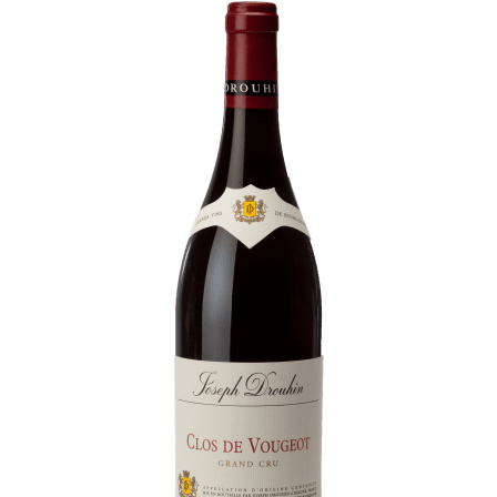
Visites & Dégustations quotidiennes
Expériences inédites
Balades dans les vignes
Contacts
Photothèque
Nous rejoindre
Liens
Recrutement Vendangeurs 2026