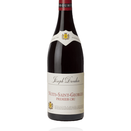
Visites & Dégustations quotidiennes
Expériences inédites
Balades dans les vignes
Contacts
Photothèque
Nous rejoindre
Liens
Recrutement Vendangeurs 2026