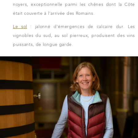
noyers, exceptionnelle parmi les chênes dont la Côte
était couverte à l'arrivée des Romains.
Le sol
: jalonné d'émergences de calcaire dur. Les
vignobles du sud, au sol pierreux, produisent des vins
puissants, de longue garde.
TÉLÉCHARGER LA FICHE