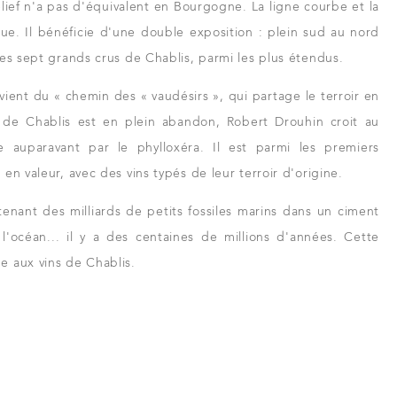
lief n'a pas d'équivalent en Bourgogne. La ligne courbe et la
ue. Il bénéficie d'une double exposition : plein sud au nord
des sept grands crus de Chablis, parmi les plus étendus.
vient du « chemin des « vaudésirs », qui partage le terroir en
 de Chablis est en plein abandon, Robert Drouhin croit au
e auparavant par le phylloxéra. Il est parmi les premiers
en valeur, avec des vins typés de leur terroir d'origine.
enant des milliards de petits fossiles marins dans un ciment
e
l'océan... il y a des centaines de millions d'années. Cette
e aux vins de Chablis.
rs et revendeurs