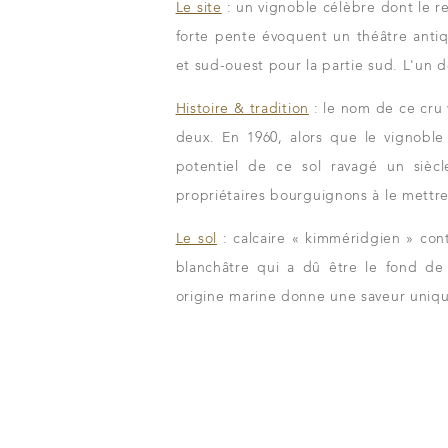
Le site
: un vignoble célèbre dont le re
forte pente évoquent un théâtre antiq
et sud-ouest pour la partie sud. L'un 
Histoire & tradition
: le nom de ce cru 
deux. En 1960, alors que le vignoble
potentiel de ce sol ravagé un siècl
Nos vins
propriétaires bourguignons à le mettre 
e
Les millésimes
Le sol
: calcaire « kimméridgien » cont
La carte du vignobl
blanchâtre qui a dû être le fond de 
origine marine donne une saveur uniqu
tous les instants
Nos distributeu