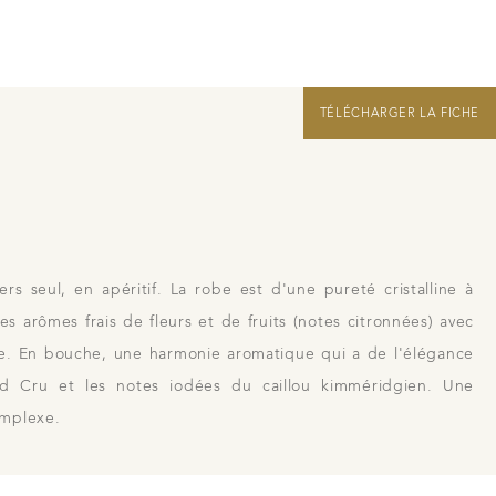
 à Beaune
TÉLÉCHARGER LA FICHE
Nous rejoindre
Liens
Recrutement Vendangeurs 2026
rs seul, en apéritif. La robe est d'une pureté cristalline à
es arômes frais de fleurs et de fruits (notes citronnées) avec
re. En bouche, une harmonie aromatique qui a de l'élégance
d Cru et les notes iodées du caillou kimméridgien. Une
omplexe.