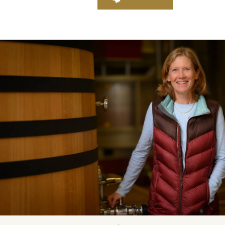
Hospices de Beaune, une autr
Histoire de la Bourgogne à tr
mémoire
Visites & Dégustations quot
Expériences inédites
Balades dans les vignes