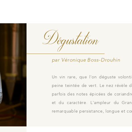
e tradition familiale
Notre boutique
avers nos lieux de
Dégustation
par Véronique Boss-Drouhin
Contacts
Photothèque
idiennes
Un vin rare, que l'on déguste volontie
peine teintée de vert. Le nez révèle d
parfois des notes épicées de coriand
et du caractère. L'ampleur du Gran
remarquable persistance, longue et c