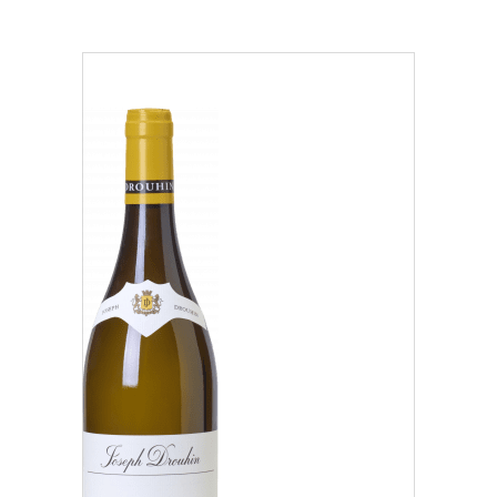
Région
Beaujolais (1)
Côte Chalonnaise (7)
Côte de Beaune (37)
Nos distributeurs et revendeurs
Côte de Nuits (15)
Notre boutique à Beaune
Chablisien (5)
Mâconnais (3)
Oregon (1)
Régional (1)
Classification
Des Climats qui font rêver
Nos vignes, une attention de tous les instants
Grand Cru (9)
Hospices de Beaune, une autre tradition familiale
Oregon (1)
Histoire de la Bourgogne à travers nos lieux de mémoire
Premier Cru (29)