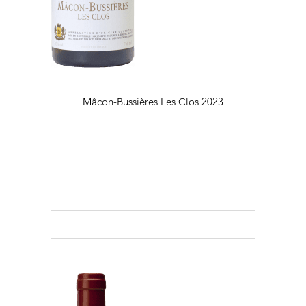
Régional (2)
Village (29)
Couleur
Visites & Dégustations quotidiennes
Expériences inédites
Blanc (23)
Mâcon-Bussières Les Clos
2023
Balades dans les vignes
Rouge (47)
Flaconnage
75cl (70)
Contacts
Photothèque
Nous rejoindre
Liens
Millésime
Recrutement Vendangeurs 2026
2016 (2)
2017 (1)
2018 (3)