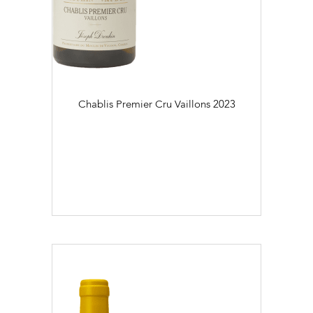
Régional (2)
Village (29)
Couleur
Visites & Dégustations quotidiennes
Expériences inédites
Blanc (23)
Chablis Premier Cru Vaillons
2023
Balades dans les vignes
Rouge (47)
Flaconnage
75cl (70)
Contacts
Photothèque
Nous rejoindre
Liens
Millésime
Recrutement Vendangeurs 2026
2016 (2)
2017 (1)
2018 (3)