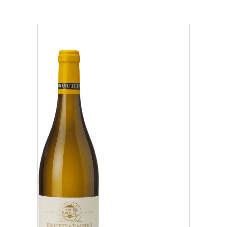
Région
Beaujolais (1)
Côte Chalonnaise (7)
Côte de Beaune (37)
Nos distributeurs et revendeurs
Côte de Nuits (15)
Notre boutique à Beaune
Chablisien (5)
Mâconnais (3)
Oregon (1)
Régional (1)
Classification
Des Climats qui font rêver
Nos vignes, une attention de tous les instants
Grand Cru (9)
Hospices de Beaune, une autre tradition familiale
Oregon (1)
Histoire de la Bourgogne à travers nos lieux de mémoire
Premier Cru (29)