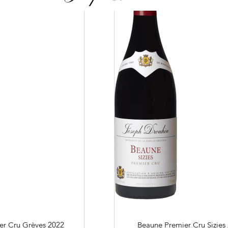
Nos distributeu
e tradition familiale
Notre boutique
avers nos lieux de
Contacts
Photothèque
idiennes
er Cru Grèves
2022
Beaune Premier Cru Sizies