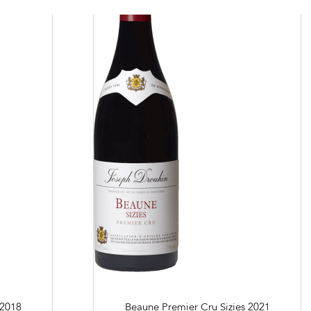
rs et revendeurs
 à Beaune
Nous rejoindre
Liens
Recrutement Vendangeurs 2026
2018
Beaune Premier Cru Sizies
2021