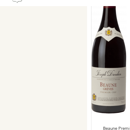
Hospices de Beaune, une autr
Histoire de la Bourgogne à tr
mémoire
Visites & Dégustations quot
Expériences inédites
Balades dans les vignes
Beaune Premi