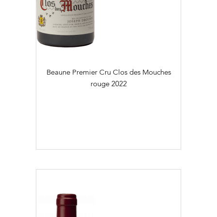
Régional (2)
Village (29)
Couleur
Visites & Dégustations quotidiennes
Expériences inédites
Blanc (23)
Beaune Premier Cru Clos des Mouches
Balades dans les vignes
Rouge (47)
rouge
2022
Flaconnage
75cl (70)
Contacts
Photothèque
Nous rejoindre
Liens
Millésime
Recrutement Vendangeurs 2026
2016 (2)
2017 (1)
2018 (3)