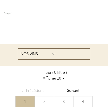
Au coeur du Domaine
À la poursuite de l'Excellence
Conversations en Famille
NOS VINS
Pionniers en Oregon
Filtrer
(
0
filtre
)
Afficher 20
Trier par
Nos vins
← Précédent
Suivant →
...
Les millésimes
1
2
3
4
La carte du vignoble