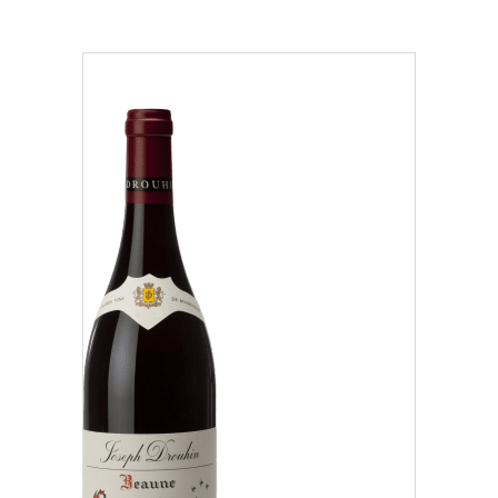
Région
Beaujolais (1)
Côte Chalonnaise (7)
Côte de Beaune (37)
Nos distributeurs et revendeurs
Côte de Nuits (15)
Notre boutique à Beaune
Chablisien (5)
Mâconnais (3)
Oregon (1)
Régional (1)
Classification
Des Climats qui font rêver
Nos vignes, une attention de tous les instants
Grand Cru (9)
Hospices de Beaune, une autre tradition familiale
Oregon (1)
Histoire de la Bourgogne à travers nos lieux de mémoire
Premier Cru (29)