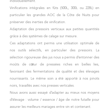
individuellement.
jeunesse, tout en promettant un beau potentiel de
Frédéric DROUHIN
En blanc
Vinifications intégrales en fûts (500L, 300L ou 228L) en
garde, notamment pour les grands vins rouges. Les
30 août 2016
particulier les grandes AOC de la Côte de Nuits pour
Le pressurage a été soigneusement fractionné pour
amateurs devraient apprécier la combinaison de charme
préserver des inerties de vinification.
sélectionner les cœurs de cuvée, les meilleurs jus. Après
immédiat et cette capacité à évoluer favorablement au fil
Adaptation des pressoirs verticaux aux petites quantités
un débourbage sélectif, les lies les meilleures ont été
du temps.
grâce à des systèmes de calage sur mesure.
recueillies pour nourrir les vins durant l'élevage.
L’autre caractéristique de ce millésime c’est la capacité
Ces adaptations ont permis une utilisation optimale de
L'élevage sur lies fines a permis de préserver la fraîcheur
des terroirs à se révéler et maintenir toute leur typicité. Il
nos outils sélectifs, en particulier des pressoirs. La
d’un millésime marqué par un ensoleillement généreux.
n’y a pas de sensation de sur-maturité. 2022 est vraiment
sélection rigoureuse des jus nous a permis d’entonner des
L’élevage est prolongé car les vins continuent à se révéler
un très joli millésime, homogène de Mâcon à Chablis.
moûts de cœur de pressées riches en belles lies,
avec le temps. Une partie importante de nos blancs est
Caractéristiques des vins
favorisant des fermentations de qualité et des élevages
encore en élevage, en fût ou en inox.
Blancs
nourrissants. Le même soin a été apporté à nos pinots
Les vins allient générosité, fraîcheur et finesse, avec une
La maturité est au rendez-vous, avec des vins
noirs, travaillés avec nos presses verticales.
climatologie qui sublime les terroirs sans les écraser.
particulièrement aromatiques et complexes. Aux agrumes
Nous avons aussi essayé d’adapter au mieux nos moyens
Chablis
et aux fruits mûrs se mêlent de délicates fragrances
d’élevage : volume / essence / âge de notre futaille pour
Les Chablis Villages et 1ers Crus ont été vinifiés en cuve
florales. La bouche, tendre et charnue, s’appuie sur une
assurer les meilleurs mariages entre vin et contenant.