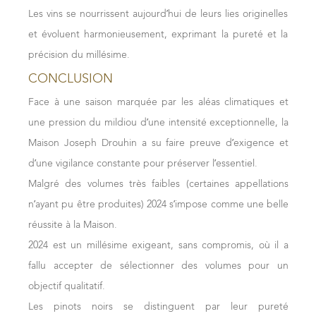
inox et élevés longuement sur lies fines, tandis que les
matière bien présente. Dotés d’une rondeur agréable et
Les vins se nourrissent aujourd’hui de leurs lies originelles
Grands Crus ont bénéficié de l’élevage en fûts de 300 à
d’une finale gourmande, les vins de ce millésime sont
et évoluent harmonieusement, exprimant la pureté et la
500 litres et en œufs de grès.
équilibrés et présentent un très bon potentiel de garde.
précision du millésime.
Les vins sont amples, avec des attaques en bouche
Rouges
CONCLUSION
généreuses soutenues par une fraicheur éclatante.
Les robes impressionnent par leur couleur vive et
Face à une saison marquée par les aléas climatiques et
Blancs de Côte d’Or
soutenue. Les nez, d’une grande complexité, voient se
une pression du mildiou d’une intensité exceptionnelle, la
mêler aux arômes de mûre, myrtille et cassis des senteurs
Les travaux pré-fermentaires ont permis de travailler les
Maison Joseph Drouhin a su faire preuve d’exigence et
florales de pivoine et de violette. En bouche, les épices
vins sur de très belles lies. Ces vins ont gagné en fraîcheur
d’une vigilance constante pour préserver l’essentiel.
soulignent des tannins soyeux de grande qualité. Amples,
au fil des mois, notamment après fermentation
Malgré des volumes très faibles (certaines appellations
corpulents et d’une belle fraîcheur, ces vins sont un
malolactique, et aucun bâtonnage n’a été réalisé. Les vins
n’ayant pu être produites) 2024 s’impose comme une belle
archétype d'équilibre entre arômes et structure, avec
sont encore en cours d’élaboration mais montrent déjà
réussite à la Maison.
potentiel de garde bien réel.
des qualités exceptionnelles de générosité, de fraîcheur
2024 est un millésime exigeant, sans compromis, où il a
Frédéric Drouhin -
24 janvier 2024
et de longueur en bouche, où le millésime met
fallu accepter de sélectionner des volumes pour un
subtilement en valeur les terroirs.
objectif qualitatif.
Blancs du Mâconnais
Les pinots noirs se distinguent par leur pureté