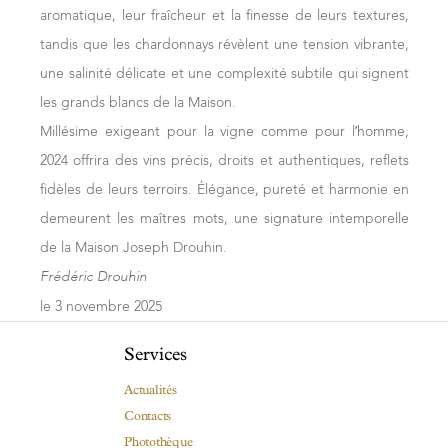
Les vinifications dans le Mâconnais se situent à la croisée
aromatique, leur fraîcheur et la finesse de leurs textures,
des pratiques de Chablis et de la Côte d’Or, avec un
tandis que les chardonnays révèlent une tension vibrante,
équilibre adapté entre cuves inox et fûts. Le climat plus
une salinité délicate et une complexité subtile qui signent
chaud de cette région a nécessité des ajustements,
les grands blancs de la Maison.
comme le blocage de certaines fermentations
Millésime exigeant pour la vigne comme pour l’homme,
malolactiques pour conserver la fraîcheur. L’élevage sur
2024 offrira des vins précis, droits et authentiques, reflets
lies et l’utilisation de fûts de 500 litres ont permis d’obtenir
fidèles de leurs terroirs. Élégance, pureté et harmonie en
un équilibre parfait pour des vins gourmands, amples,
demeurent les maîtres mots, une signature intemporelle
frais et précis.
de la Maison Joseph Drouhin.
En rouge
Frédéric Drouhin
le 3 novembre 2025
Sélection des plus beaux raisins en rouge pour pratiquer
la vendange entière, favorisant ainsi fraîcheur et
Services
complexité aromatique.
Actualités
Les macérations prolongées (de 20 à 24 jours) ont enrichi
Contacts
la structure des vins, tandis qu’une sélection méticuleuse
Photothèque