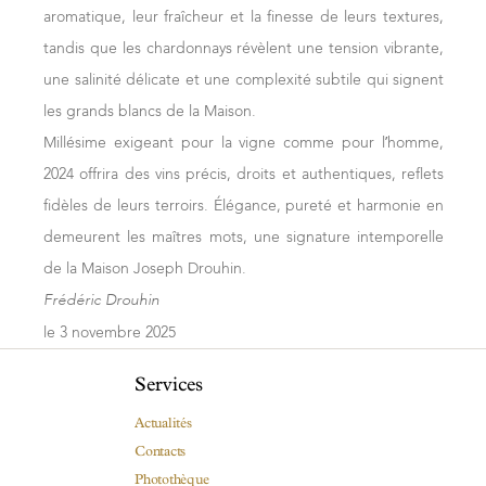
Les vinifications dans le Mâconnais se situent à la croisée
aromatique, leur fraîcheur et la finesse de leurs textures,
des pratiques de Chablis et de la Côte d’Or, avec un
tandis que les chardonnays révèlent une tension vibrante,
équilibre adapté entre cuves inox et fûts. Le climat plus
une salinité délicate et une complexité subtile qui signent
chaud de cette région a nécessité des ajustements,
les grands blancs de la Maison.
comme le blocage de certaines fermentations
Millésime exigeant pour la vigne comme pour l’homme,
malolactiques pour conserver la fraîcheur. L’élevage sur
2024 offrira des vins précis, droits et authentiques, reflets
lies et l’utilisation de fûts de 500 litres ont permis d’obtenir
fidèles de leurs terroirs. Élégance, pureté et harmonie en
un équilibre parfait pour des vins gourmands, amples,
demeurent les maîtres mots, une signature intemporelle
frais et précis.
de la Maison Joseph Drouhin.
En rouge
Frédéric Drouhin
le 3 novembre 2025
Sélection des plus beaux raisins en rouge pour pratiquer
la vendange entière, favorisant ainsi fraîcheur et
Services
complexité aromatique.
Actualités
Les macérations prolongées (de 20 à 24 jours) ont enrichi
Contacts
la structure des vins, tandis qu’une sélection méticuleuse
Photothèque