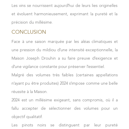
inox et élevés longuement sur lies fines, tandis que les
matière bien présente. Dotés d’une rondeur agréable et
Les vins se nourrissent aujourd’hui de leurs lies originelles
Grands Crus ont bénéficié de l’élevage en fûts de 300 à
d’une finale gourmande, les vins de ce millésime sont
et évoluent harmonieusement, exprimant la pureté et la
500 litres et en œufs de grès.
équilibrés et présentent un très bon potentiel de garde.
précision du millésime.
Les vins sont amples, avec des attaques en bouche
Rouges
CONCLUSION
généreuses soutenues par une fraicheur éclatante.
Les robes impressionnent par leur couleur vive et
Face à une saison marquée par les aléas climatiques et
Blancs de Côte d’Or
soutenue. Les nez, d’une grande complexité, voient se
une pression du mildiou d’une intensité exceptionnelle, la
mêler aux arômes de mûre, myrtille et cassis des senteurs
Les travaux pré-fermentaires ont permis de travailler les
Maison Joseph Drouhin a su faire preuve d’exigence et
florales de pivoine et de violette. En bouche, les épices
vins sur de très belles lies. Ces vins ont gagné en fraîcheur
d’une vigilance constante pour préserver l’essentiel.
soulignent des tannins soyeux de grande qualité. Amples,
au fil des mois, notamment après fermentation
Malgré des volumes très faibles (certaines appellations
corpulents et d’une belle fraîcheur, ces vins sont un
malolactique, et aucun bâtonnage n’a été réalisé. Les vins
n’ayant pu être produites) 2024 s’impose comme une belle
archétype d'équilibre entre arômes et structure, avec
sont encore en cours d’élaboration mais montrent déjà
réussite à la Maison.
potentiel de garde bien réel.
des qualités exceptionnelles de générosité, de fraîcheur
2024 est un millésime exigeant, sans compromis, où il a
Frédéric Drouhin -
24 janvier 2024
et de longueur en bouche, où le millésime met
fallu accepter de sélectionner des volumes pour un
subtilement en valeur les terroirs.
objectif qualitatif.
Blancs du Mâconnais
Les pinots noirs se distinguent par leur pureté