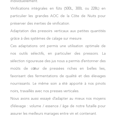
individuellement.
jeunesse, tout en promettant un beau potentiel de
Frédéric DROUHIN
En blanc
Vinifications intégrales en fûts (500L, 300L ou 228L) en
garde, notamment pour les grands vins rouges. Les
30 août 2016
particulier les grandes AOC de la Côte de Nuits pour
Le pressurage a été soigneusement fractionné pour
amateurs devraient apprécier la combinaison de charme
préserver des inerties de vinification.
sélectionner les cœurs de cuvée, les meilleurs jus. Après
immédiat et cette capacité à évoluer favorablement au fil
Adaptation des pressoirs verticaux aux petites quantités
un débourbage sélectif, les lies les meilleures ont été
du temps.
grâce à des systèmes de calage sur mesure.
recueillies pour nourrir les vins durant l'élevage.
L’autre caractéristique de ce millésime c’est la capacité
Ces adaptations ont permis une utilisation optimale de
L'élevage sur lies fines a permis de préserver la fraîcheur
des terroirs à se révéler et maintenir toute leur typicité. Il
nos outils sélectifs, en particulier des pressoirs. La
d’un millésime marqué par un ensoleillement généreux.
n’y a pas de sensation de sur-maturité. 2022 est vraiment
sélection rigoureuse des jus nous a permis d’entonner des
L’élevage est prolongé car les vins continuent à se révéler
un très joli millésime, homogène de Mâcon à Chablis.
moûts de cœur de pressées riches en belles lies,
avec le temps. Une partie importante de nos blancs est
Caractéristiques des vins
favorisant des fermentations de qualité et des élevages
encore en élevage, en fût ou en inox.
Blancs
nourrissants. Le même soin a été apporté à nos pinots
Les vins allient générosité, fraîcheur et finesse, avec une
La maturité est au rendez-vous, avec des vins
noirs, travaillés avec nos presses verticales.
climatologie qui sublime les terroirs sans les écraser.
particulièrement aromatiques et complexes. Aux agrumes
Nous avons aussi essayé d’adapter au mieux nos moyens
Chablis
et aux fruits mûrs se mêlent de délicates fragrances
d’élevage : volume / essence / âge de notre futaille pour
Les Chablis Villages et 1ers Crus ont été vinifiés en cuve
florales. La bouche, tendre et charnue, s’appuie sur une
assurer les meilleurs mariages entre vin et contenant.